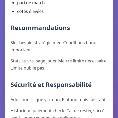
pari de match
cotes élevées
Recommandations
Slot besoin stratégie mec. Conditions bonus
important.
Stats suivre, sage jouer. Mettre limite nécessaire.
Limite oublie pas.
Sécurité et Responsabilité
Addiction risque y a, non. Plafond mois fais faut.
Historique paiement check. Calme rester, succès
vient. Jouer responsable obligatoire.